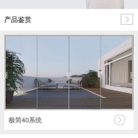
产品鉴赏
极简40系统
折叠门系统
阳光房系统
重型50系统
极窄45系统
内外开窗系统
推拉窗系统