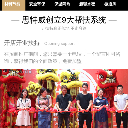
材料节能
安全环保
保温隔热
超强水密
微通风
—
思特威创立9大帮扶系统
—
让扶持真正落地,不走弯路
多重隔音
防盗防爆
开店开业扶持
Opening support
在招商推广期间，您只需要一个电话，一个留言即可咨
询，获得我们的全面政策，免费加盟