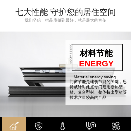
双内开窗系统
中窄35系统
安全提升系统
七大性能 守护您的居住空间
我们坚信，把品质做到最好，就是最大的宣传
材料节能
安全环保
保温隔热
超强水密
多重隔音
防盗防爆
微通风
AERATION
PROTECT
SEAL UP
ENERGY
SAFETY
SOUND
WARM
Material energy saving
SAFETY AND
Heat preservation and
SUPER WATERTIGHT
Microventilation mode
SAFETY AND
Microventilation mode
门窗节能是建筑节能的关键，思
采用中央密封胶条空腔结构，保
思特威门窗，设有微通风模式。
思特威门窗，设有微通风模式。
ENVIRONMENTAL
heat insulation
ENVIRONMENTAL
断桥结构，配上中空玻璃隔层，
PROTECION
PROTECION
特威针对此点专门启用断热型
证气密、水密隔音性能。
不管是在寒冷的冬天，还是在炎
不管是在寒冷的冬天，还是在炎
氟碳喷涂工艺技术
四层密封胶和双层中空玻璃，营
给您一年四季的舒适，
材、复合型材、整体挤出型材等
有效阻隔室外污染，防止雨水。
热的夏天，当家里的空气比较
热的夏天，当家里的空气比较
氟碳喷涂具有优异的 抗褪色
造安静祥和的生活环境。航空级
专业的隔热尼龙条，夏天留着冷
技术含量较高的产品
沙尘噪音侵入。
闷，有异味的时候，打开通风模
闷，有异味的时候，打开通风模
性、抗起霜性、抗大气污染( (
玻璃原片，钢化中空，高效削弱
气，冬天保护暖气,
式，保持空气的流通。
式，保持空气的流通。
酸雨等) ) 的腐蚀性，抗 紫外线
减噪峰值，可隔绝35分贝噪音
玻璃—中空玻璃，阻断隔热传导
能力强，抗裂性强以及能够承受
三元乙丙压铸式不开口密封胶条
流失，防结露。
恶劣天气环境氟碳。
和防撞胶条，四层密封处理，形
成隔绝空间