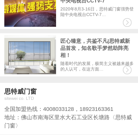
中央电视台CCTV-7
2020年8月3-16日，思特威门窗强势登
陆中央电视台CCTV-7…
匠心臻意，共鉴不凡|思特威新
品首发，知名歌手梦然助阵亮
相！
随着时代的发展，极简主义被越来越多
的人认可，在这方面…
思特威门窗
sitewei co. LTD
全国加盟热线：
4008033128
，
18923163361
地址：佛山市南海区里水大石工业区长塘路〈思特威
门窗〉