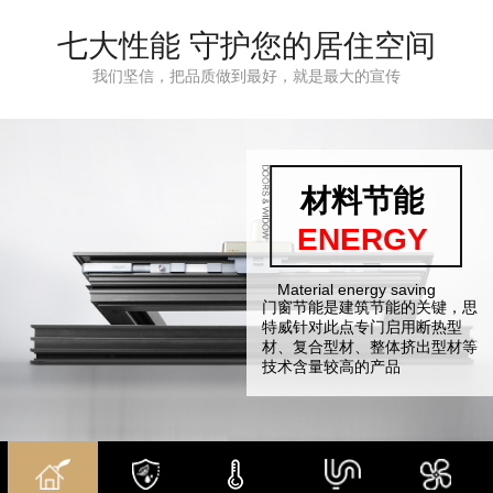
双内开窗系统
中窄35系统
安全提升系统
七大性能 守护您的居住空间
我们坚信，把品质做到最好，就是最大的宣传
材料节能
安全环保
保温隔热
超强水密
多重隔音
防盗防爆
微通风
AERATION
PROTECT
SEAL UP
ENERGY
SAFETY
SOUND
WARM
Material energy saving
SAFETY AND
Heat preservation and
SUPER WATERTIGHT
Microventilation mode
SAFETY AND
Microventilation mode
门窗节能是建筑节能的关键，思
采用中央密封胶条空腔结构，保
思特威门窗，设有微通风模式。
思特威门窗，设有微通风模式。
ENVIRONMENTAL
heat insulation
ENVIRONMENTAL
断桥结构，配上中空玻璃隔层，
PROTECION
PROTECION
特威针对此点专门启用断热型
证气密、水密隔音性能。
不管是在寒冷的冬天，还是在炎
不管是在寒冷的冬天，还是在炎
氟碳喷涂工艺技术
四层密封胶和双层中空玻璃，营
给您一年四季的舒适，
材、复合型材、整体挤出型材等
有效阻隔室外污染，防止雨水。
热的夏天，当家里的空气比较
热的夏天，当家里的空气比较
氟碳喷涂具有优异的 抗褪色
造安静祥和的生活环境。航空级
专业的隔热尼龙条，夏天留着冷
技术含量较高的产品
沙尘噪音侵入。
闷，有异味的时候，打开通风模
闷，有异味的时候，打开通风模
性、抗起霜性、抗大气污染( (
玻璃原片，钢化中空，高效削弱
气，冬天保护暖气,
式，保持空气的流通。
式，保持空气的流通。
酸雨等) ) 的腐蚀性，抗 紫外线
减噪峰值，可隔绝35分贝噪音
玻璃—中空玻璃，阻断隔热传导
能力强，抗裂性强以及能够承受
三元乙丙压铸式不开口密封胶条
流失，防结露。
恶劣天气环境氟碳。
和防撞胶条，四层密封处理，形
成隔绝空间