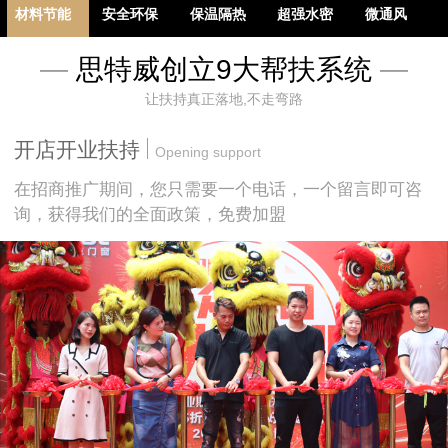
材料节能
安全环保
保温隔热
超强水密
微通风
—
思特威创立9大帮扶系统
—
让扶持真正落地,不走弯路
多重隔音
防盗防爆
开店开业扶持
Opening support
在招商推广期间，您只需要一个电话，一个留言即可咨
询，获得我们的全面政策，免费加盟