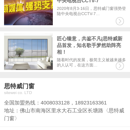
中央电视台CCTV-7
2020年8月3-16日，思特威门窗强势登
陆中央电视台CCTV-7…
匠心臻意，共鉴不凡|思特威新
品首发，知名歌手梦然助阵亮
相！
随着时代的发展，极简主义被越来越多
的人认可，在这方面…
思特威门窗
sitewei co. LTD
全国加盟热线：
4008033128
，
18923163361
地址：佛山市南海区里水大石工业区长塘路〈思特威
门窗〉