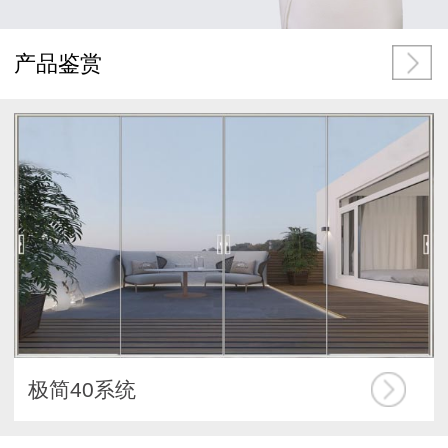
产品鉴赏
极简40系统
折叠门系统
阳光房系统
重型50系统
极窄45系统
内外开窗系统
推拉窗系统