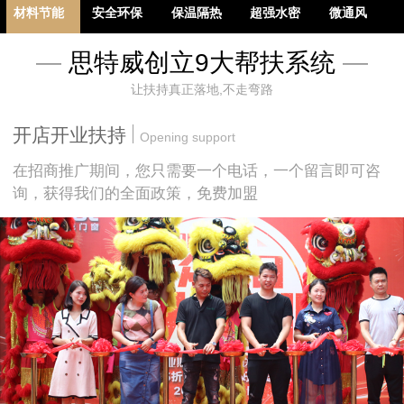
材料节能
安全环保
保温隔热
超强水密
微通风
—
思特威创立9大帮扶系统
—
让扶持真正落地,不走弯路
多重隔音
防盗防爆
开店开业扶持
Opening support
在招商推广期间，您只需要一个电话，一个留言即可咨
询，获得我们的全面政策，免费加盟