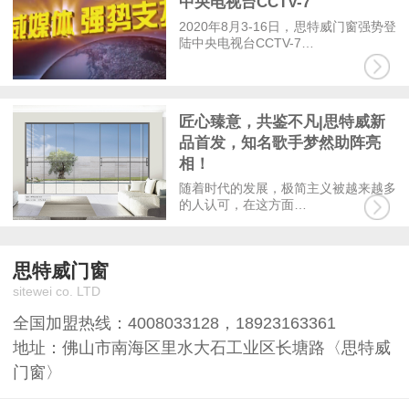
中央电视台CCTV-7
2020年8月3-16日，思特威门窗强势登
陆中央电视台CCTV-7…
匠心臻意，共鉴不凡|思特威新
品首发，知名歌手梦然助阵亮
相！
随着时代的发展，极简主义被越来越多
的人认可，在这方面…
思特威门窗
sitewei co. LTD
全国加盟热线：
4008033128
，
18923163361
地址：佛山市南海区里水大石工业区长塘路〈思特威
门窗〉