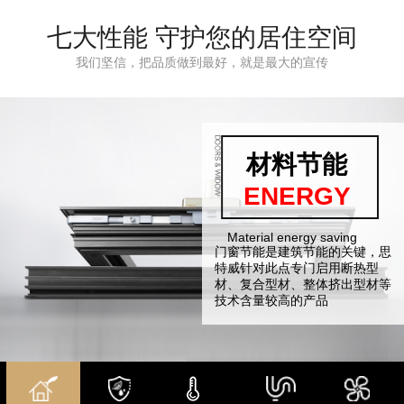
双内开窗系统
中窄35系统
安全提升系统
七大性能 守护您的居住空间
我们坚信，把品质做到最好，就是最大的宣传
材料节能
安全环保
保温隔热
超强水密
多重隔音
防盗防爆
微通风
AERATION
PROTECT
SEAL UP
ENERGY
SAFETY
SOUND
WARM
Material energy saving
SAFETY AND
Heat preservation and
SUPER WATERTIGHT
Microventilation mode
SAFETY AND
Microventilation mode
门窗节能是建筑节能的关键，思
采用中央密封胶条空腔结构，保
思特威门窗，设有微通风模式。
思特威门窗，设有微通风模式。
ENVIRONMENTAL
heat insulation
ENVIRONMENTAL
断桥结构，配上中空玻璃隔层，
PROTECION
PROTECION
特威针对此点专门启用断热型
证气密、水密隔音性能。
不管是在寒冷的冬天，还是在炎
不管是在寒冷的冬天，还是在炎
氟碳喷涂工艺技术
四层密封胶和双层中空玻璃，营
给您一年四季的舒适，
材、复合型材、整体挤出型材等
有效阻隔室外污染，防止雨水。
热的夏天，当家里的空气比较
热的夏天，当家里的空气比较
氟碳喷涂具有优异的 抗褪色
造安静祥和的生活环境。航空级
专业的隔热尼龙条，夏天留着冷
技术含量较高的产品
沙尘噪音侵入。
闷，有异味的时候，打开通风模
闷，有异味的时候，打开通风模
性、抗起霜性、抗大气污染( (
玻璃原片，钢化中空，高效削弱
气，冬天保护暖气,
式，保持空气的流通。
式，保持空气的流通。
酸雨等) ) 的腐蚀性，抗 紫外线
减噪峰值，可隔绝35分贝噪音
玻璃—中空玻璃，阻断隔热传导
能力强，抗裂性强以及能够承受
三元乙丙压铸式不开口密封胶条
流失，防结露。
恶劣天气环境氟碳。
和防撞胶条，四层密封处理，形
成隔绝空间