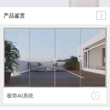
产品鉴赏
极简40系统
折叠门系统
阳光房系统
重型50系统
极窄45系统
内外开窗系统
推拉窗系统